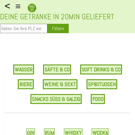
<
≡
DEINE GETRÄNKE IN 20MIN GELIEFERT
Filtern
WASSER
SÄFTE & CO
SOFT DRINKS & CO
BIERE
WEINE & SEKT
SPIRITUOSEN
SNACKS SÜSS & SALZIG
FOOD
GIN
RUM
WHISKY
WODKA