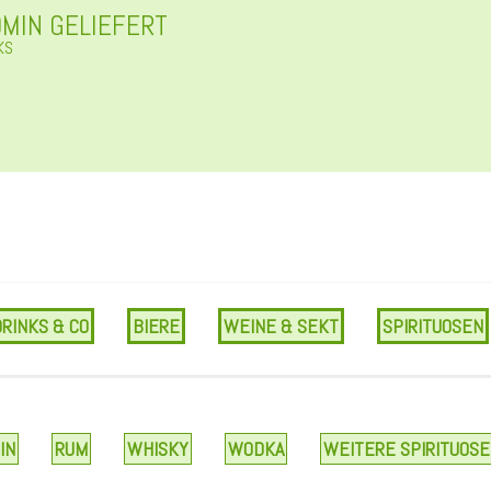
0MIN GELIEFERT
KS
DRINKS & CO
BIERE
WEINE & SEKT
SPIRITUOSEN
IN
RUM
WHISKY
WODKA
WEITERE SPIRITUOS