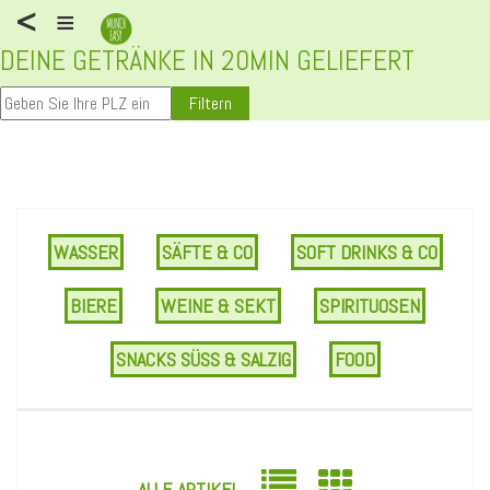
<
≡
DEINE GETRÄNKE IN 20MIN GELIEFERT
Filtern
WASSER
SÄFTE & CO
SOFT DRINKS & CO
BIERE
WEINE & SEKT
SPIRITUOSEN
SNACKS SÜSS & SALZIG
FOOD
ALLE ARTIKEL