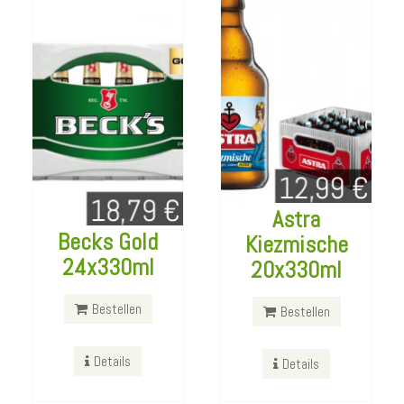
Astra
Becks Gold
Kiezmische
Italia Villa Mondi
Mumm Dry
24x330ml
20x330ml
Trebbiano
Jahrgangssekt
Trocken 1L
750ml
Bestellen
Bestellen
Bestellen
Bestellen
Details
Details
Details
Details