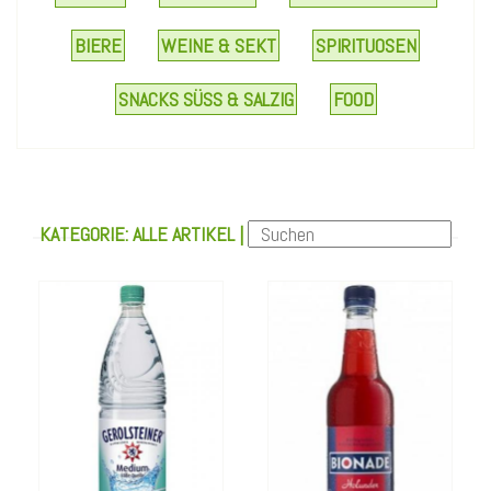
BIERE
WEINE & SEKT
SPIRITUOSEN
Gerolsteiner
Bionade
SNACKS SÜSS & SALZIG
FOOD
Medium 1L
Holunder 500ml
Bestellen
Bestellen
KATEGORIE: ALLE ARTIKEL |
Details
Details