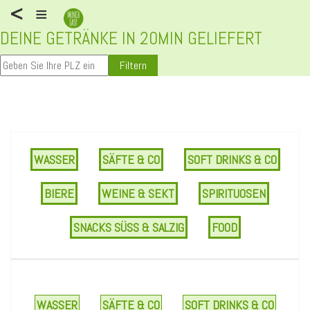
<
≡
DEINE GETRÄNKE IN 20MIN GELIEFERT
Filtern
WASSER
SÄFTE & CO
SOFT DRINKS & CO
BIERE
WEINE & SEKT
SPIRITUOSEN
SNACKS SÜSS & SALZIG
FOOD
WASSER
SÄFTE & CO
SOFT DRINKS & CO