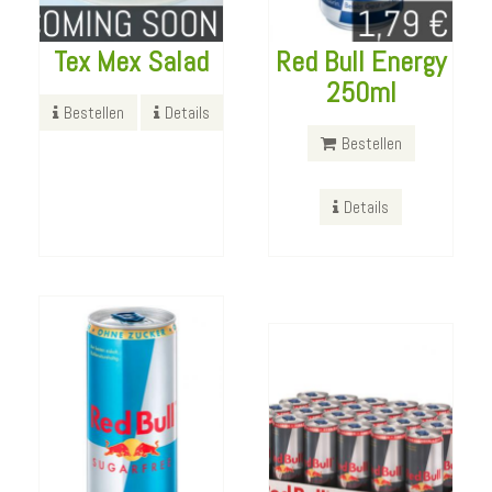
Tex Mex Salad
Red Bull Energy
Red Bull
250ml
Sugarfree
Bestellen
Details
Red Bull Zero
250ml
Bestellen
24x250ml
Bestellen
Details
Bestellen
Details
Details