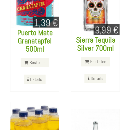
Puerto Mate
Sierra Tequila
Granatapfel
Gut und Günstig
Silver 700ml
500ml
Apfel Schorle
6x500ml
Bestellen
Bestellen
Valser Still 1L
Bestellen
Details
Details
Bestellen
Details
Details