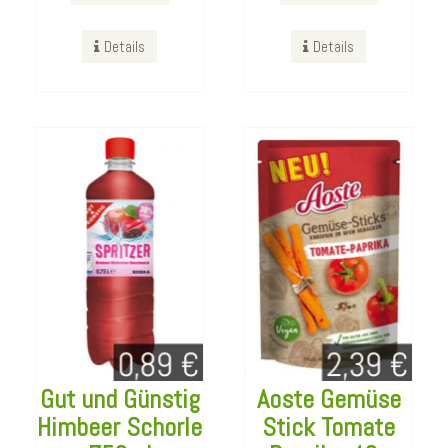
Bestellen
Bestellen
Details
Details
Details
Details
Gut und Günstig
Aoste Gemüse
Brandy
Himbeer Schorle
Stick Tomate
Mariacron