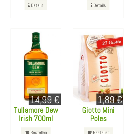
Details
Details
Details
Details
Tullamore Dew
Giotto Mini
Irish 700ml
Poles
Pickup
Black&White
Haribo Berries
Bestellen
Bestellen