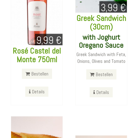
Chicken
Greek Sandwich
Sandwich
(30cm)
(30cm)
with Joghurt
mit
Oregano Sauce
Hausgemachter
Rosé Castel del
Tuna Mayo
Greek Sandwich with Feta,
Cocktail Sauce
Monte 750ml
Sandwich
Onions, Olives and Tomato
Chicken Sandwich mit
(30cm)
Tomaten, Gurke and Ei
Bestellen
Bestellen
mit Thunfisch in
Mayonnaise Zitronen Sauce
Bestellen
und frischem Lollo Salat
Details
Details
Details
Bestellen
Details