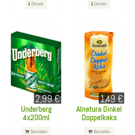
Details
Details
Details
Details
Underberg
Alnatura Dinkel
Gut und Günstig
Aoste Gemüse
4x200ml
Doppelkeks
Himbeer Schorle
Stick Tomate
750ml
Paprika 40g
Bestellen
Bestellen