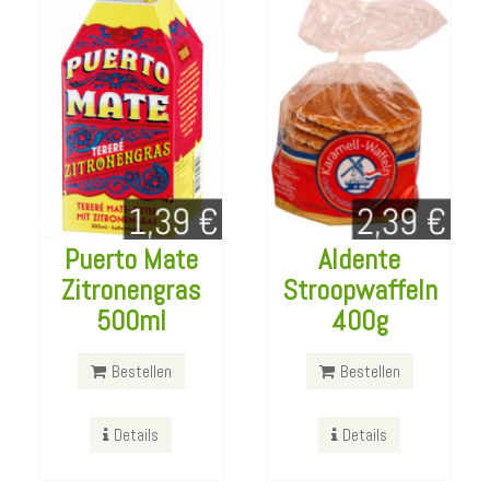
Puerto Mate
Aldente
Zitronengras
Stroopwaffeln
Gut und Günstig
2 Kohlrouladen
500ml
400g
Himbeer Schorle
in pikanter
6x750ml
Sauce
Bestellen
Bestellen
Bestellen
Bestellen
Details
Details
Details
Details