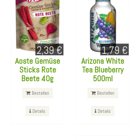
Aoste Gemüse
Arizona White
Sticks Rote
Tea Blueberry
Danish
Beete 40g
500ml
Buttercookies
Glenfiddich Malt
500g
Bestellen
Bestellen
Whishy 700ml
Bestellen
Details
Details
Bestellen
Details
Details