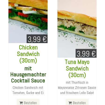
Chicken
Sandwich
(30cm)
Tuna Mayo
Chicken
mit
Sandwich
Frischkäse
Hausgemachter
(30cm)
Sandwich
Cocktail Sauce
(30cm)
mit Thunfisch in
Chicken Sandwich mit
Mayonnaise Zitronen Sauce
mit Huehnchenbrustfilet,
Tomaten, Gurke and Ei
und frischem Lollo Salat
Frischkaese, Gurke und
Mircaoli
Lollo Salat
Bestellen
Spaghetti
Bestellen