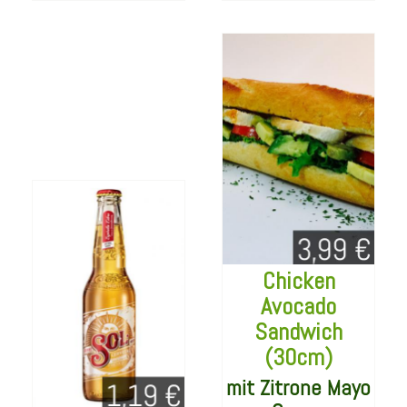
Sol 330ml
Bestellen
Details
Chicken
Avocado
Sandwich
(30cm)
Greek Sandwich
mit Zitrone Mayo
(30cm)