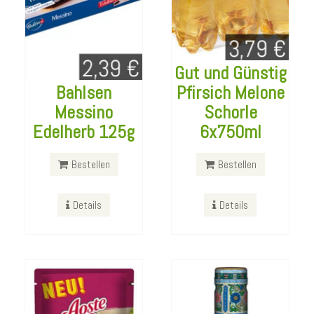
Gut und Günstig
Bahlsen
Pfirsich Melone
Messino
Schorle
Aoste Gemüse
Arizona White
Edelherb 125g
6x750ml
Sticks Rote
Tea Blueberry
Beete 40g
500ml
Bestellen
Bestellen
Bestellen
Bestellen
Details
Details
Details
Details