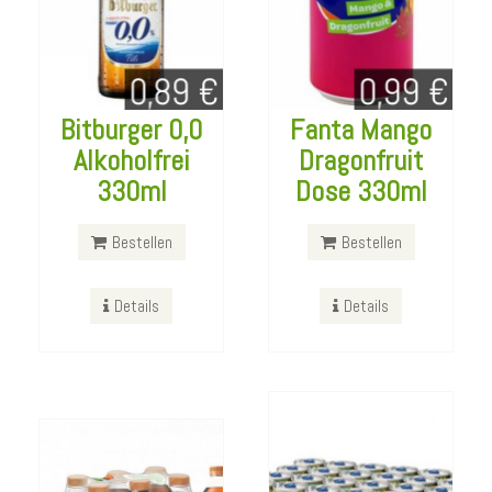
Bitburger 0,0
Fanta Mango
Alkoholfrei
Dragonfruit
Red Bull
330ml
Dose 330ml
Sugarfree
Fusetea Peach
24x250ml
Bestellen
Bestellen
Hibiscus 6x 1,5L
Bestellen
Details
Details
Bestellen
Details
Details