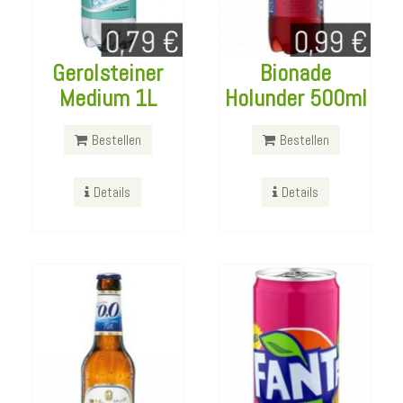
Gerolsteiner
Bionade
Bitburger 0,0
Fanta Mango
Medium 1L
Holunder 500ml
Alkoholfrei
Dragonfruit
330ml
Dose 330ml
Bestellen
Bestellen
Bestellen
Bestellen
Details
Details
Details
Details