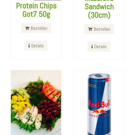
Protein Chips
Sandwich
Got7 50g
(30cm)
Red Bull Energy
250ml
Bestellen
Bestellen
Bestellen
Tex Mex Salad
Details
Details
Bestellen
Details
Details