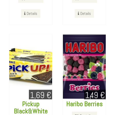
Bestellen
Bestellen
Details
Details
Details
Details
Pickup
Haribo Berries
Mozarella
Black&White
Sandwich