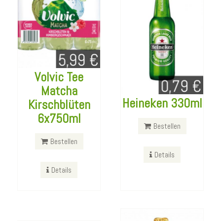
Volvic Tee
Matcha
Heineken 330ml
Kirschblüten
Rothaus
6x750ml
Tannenzapfle
Bestellen
Bier 330ml
Bestellen
Becks 330ml
Details
Bestellen
Details
Bestellen
Details
Details