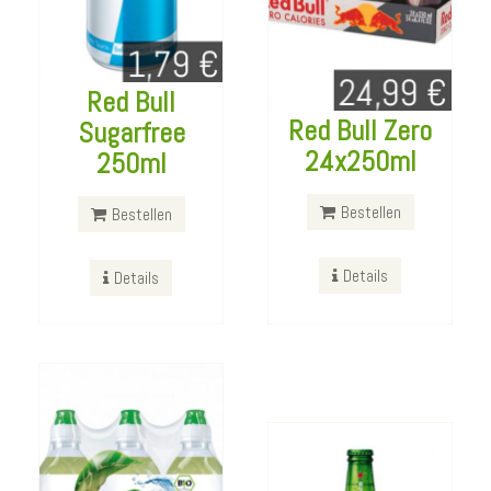
Red Bull
Volvic Tee
Red Bull Zero
Sugarfree
Matcha
24x250ml
250ml
Kirschblüten
6x750ml
Bestellen
Bestellen
Bestellen
Heineken 330ml
Details
Details
Bestellen
Details
Details