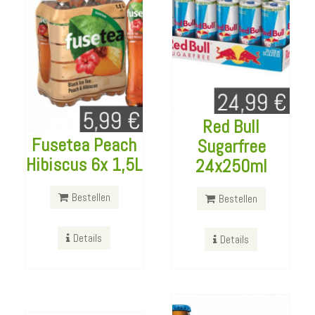
Red Bull
Fusetea Peach
Sugarfree
Astra
Hibiscus 6x 1,5L
24x250ml
Kiezmische
Becks Gold
20x330ml
Bestellen
Bestellen
24x330ml
Bestellen
Details
Details
Bestellen
Details
Details