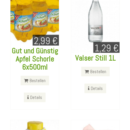
Gut und Günstig
Valser Still 1L
Apfel Schorle
Puerto Mate
Aldente
6x500ml
Zitronengras
Stroopwaffeln
Bestellen
500ml
400g
Bestellen
Details
Bestellen
Bestellen
Details
Details
Details