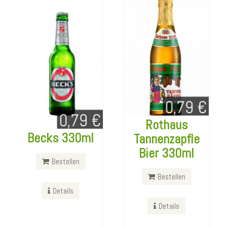
Chicken
Avocado
Sandwich
(30cm)
Rothaus
mit Zitrone Mayo
Becks 330ml
Tannenzapfle
Sauce
Bier 330ml
Bestellen
mit Chicken Filet, Avocado
und frischen Tomaten
Bestellen
Details
Bestellen
Details
Details