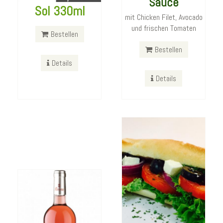
Sauce
with Joghurt
Sol 330ml
mit Chicken Filet, Avocado
Oregano Sauce
und frischen Tomaten
Bestellen
Greek Sandwich with Feta,
Onions, Olives and Tomato
Bestellen
Details
Bestellen
Details
Rosé Castel del
Monte 750ml
Details
Bestellen
Details