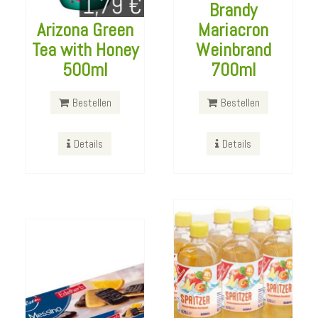
Brandy
Arizona Green
Mariacron
Gut und Günstig
Tea with Honey
Weinbrand
Pfirsich Melone
500ml
700ml
Bahlsen
Schorle
Messino
6x750ml
Bestellen
Bestellen
Edelherb 125g
Bestellen
Details
Details
Bestellen
Details
Details