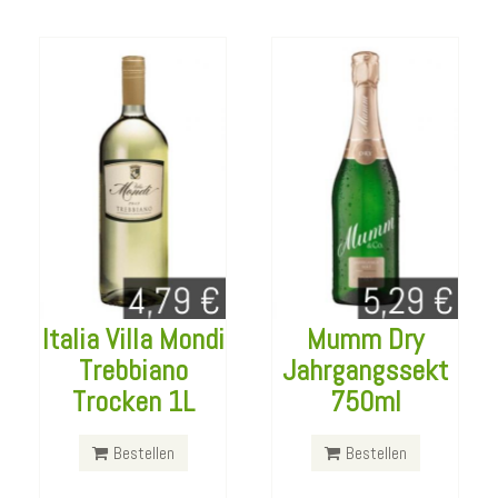
Italia Villa Mondi
Mumm Dry
Trebbiano
Jahrgangssekt
Trocken 1L
750ml
Tullamore Dew
Giotto Mini
Irish 700ml
Poles
Bestellen
Bestellen
Bestellen
Bestellen