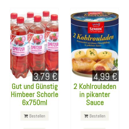
Gut und Günstig
2 Kohlrouladen
Himbeer Schorle
in pikanter
6x750ml
Sauce
Underberg
Alnatura Dinkel
4x200ml
Doppelkeks
Bestellen
Bestellen
Bestellen
Bestellen