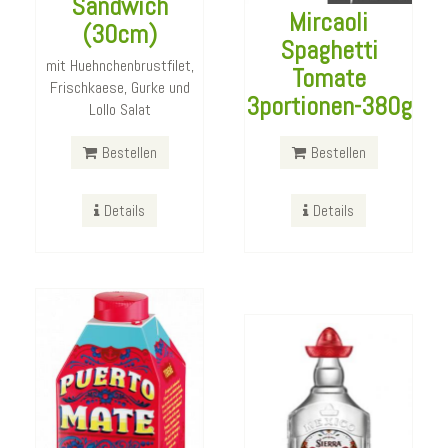
Sandwich
Mircaoli
(30cm)
Spaghetti
mit Huehnchenbrustfilet,
Tomate
Puerto Mate
Frischkaese, Gurke und
3portionen-380g
Granatapfel
Lollo Salat
Sierra Tequila
500ml
Bestellen
Bestellen
Silver 700ml
Bestellen
Details
Details
Bestellen
Details
Details