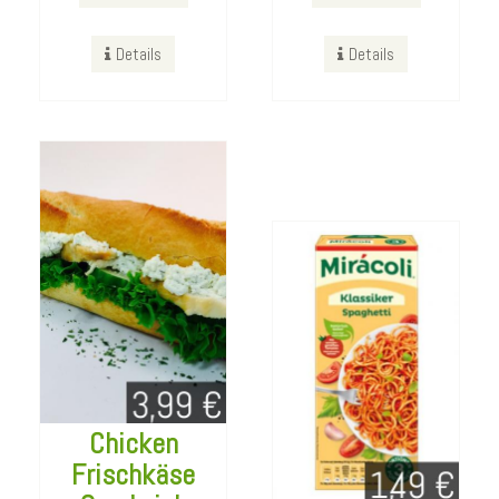
Tomate
Bestellen
3portionen-380g
Details
Details
Details
Bestellen
Details
Chicken
Frischkäse