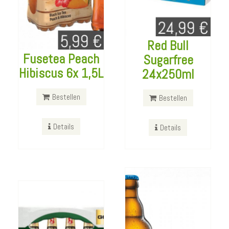
Red Bull
Fusetea Peach
Sugarfree
Astra
Hibiscus 6x 1,5L
24x250ml
Kiezmische
Becks Gold
20x330ml
Bestellen
Bestellen
24x330ml
Bestellen
Details
Details
Bestellen
Details
Details