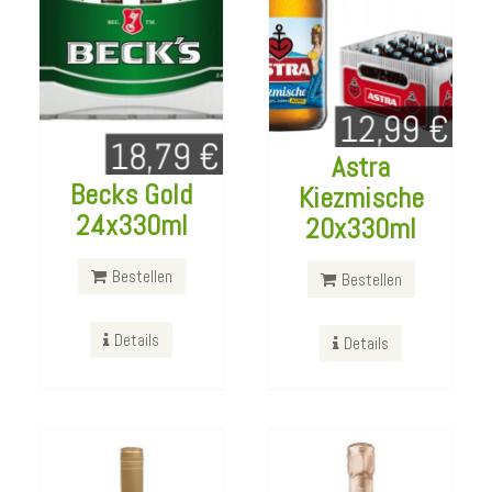
Astra
Becks Gold
Kiezmische
Italia Villa Mondi
Mumm Dry
24x330ml
20x330ml
Trebbiano
Jahrgangssekt
Trocken 1L
750ml
Bestellen
Bestellen
Bestellen
Bestellen
Details
Details
Details
Details