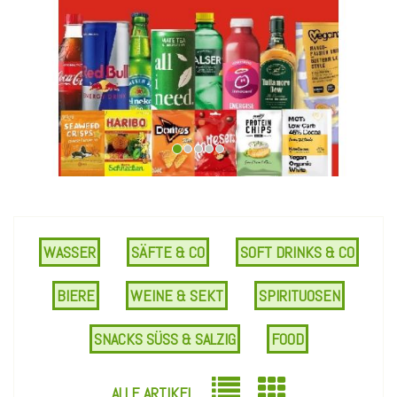
WASSER
SÄFTE & CO
SOFT DRINKS & CO
BIERE
WEINE & SEKT
SPIRITUOSEN
SNACKS SÜSS & SALZIG
FOOD
Gerolsteiner
Bionade
ALLE ARTIKEL