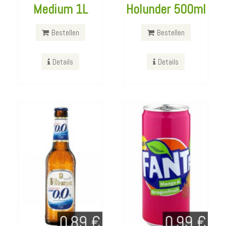
Bitburger 0,0
Fanta Mango
Medium 1L
Holunder 500ml
Alkoholfrei
Dragonfruit
330ml
Dose 330ml
Bestellen
Bestellen
Bestellen
Bestellen
Details
Details
Details
Details