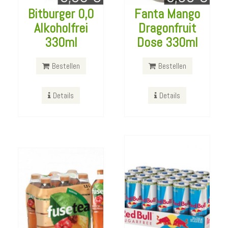
Bitburger 0,0
Fanta Mango
Alkoholfrei
Dragonfruit
Red Bull
330ml
Dose 330ml
Sugarfree
Fusetea Peach
24x250ml
Bestellen
Bestellen
Hibiscus 6x 1,5L
Bestellen
Details
Details
Bestellen
Details
Details