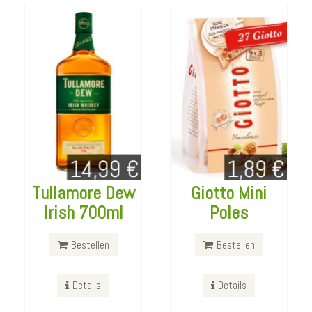
Tullamore Dew
Giotto Mini
Irish 700ml
Poles
Pickup
Black&White
Haribo Berries
Bestellen
Bestellen
Bestellen
Bestellen
Details
Details