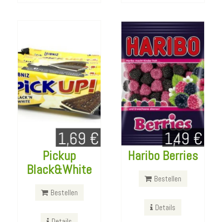
Details
Details
Pickup
Haribo Berries
Mozarella
Black&White
Sandwich
Bestellen
Protein Chips
(30cm)
Bestellen
Got7 50g
Details
Bestellen
Details