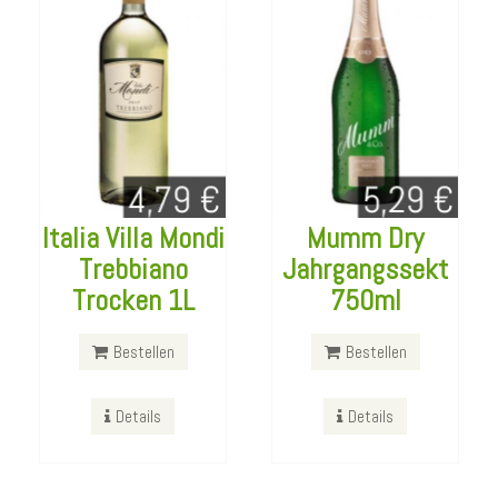
Italia Villa Mondi
Mumm Dry
Trebbiano
Jahrgangssekt
Trocken 1L
750ml
Tullamore Dew
Giotto Mini
Irish 700ml
Poles
Bestellen
Bestellen
Bestellen
Bestellen
Details
Details
Details
Details