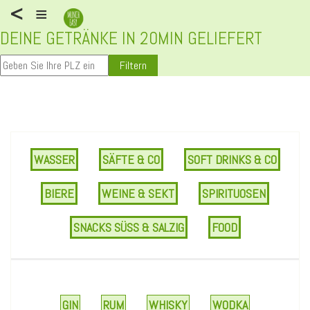
<
≡
DEINE GETRÄNKE IN 20MIN GELIEFERT
Filtern
WASSER
SÄFTE & CO
SOFT DRINKS & CO
BIERE
WEINE & SEKT
SPIRITUOSEN
SNACKS SÜSS & SALZIG
FOOD
GIN
RUM
WHISKY
WODKA