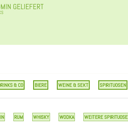
0MIN GELIEFERT
KS
DRINKS & CO
BIERE
WEINE & SEKT
SPIRITUOSEN
IN
RUM
WHISKY
WODKA
WEITERE SPIRITUOS